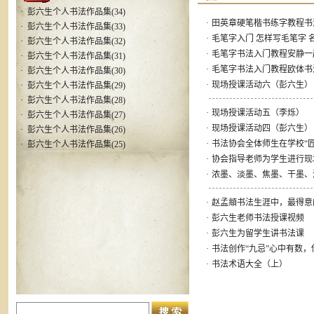
·
彭六生个人书法作品集(34)
·
田英章硬笔楷书练字教程书
·
彭六生个人书法作品集(33)
·
毛笔字入门 怎样写毛笔字 
·
彭六生个人书法作品集(32)
·
毛笔字书法入门教程安静一
·
彭六生个人书法作品集(31)
·
毛笔字书法入门教程欧体书
·
彭六生个人书法作品集(30)
·
现场授课活动六（彭六生）
·
彭六生个人书法作品集(29)
·
彭六生个人书法作品集(28)
·
现场授课活动五（李烁）
·
彭六生个人书法作品集(27)
·
现场授课活动四（彭六生）
·
彭六生个人书法作品集(26)
·
书法协会全体师生在学校“
·
彭六生个人书法作品集(25)
·
协会指导老师为学生进行现
·
浓墨、淡墨、焦墨、干墨、
·
赵孟頫书法生涯中，最得意
·
彭六生老师书法授课视频
·
彭六生为留学生讲书法课
·
书法创作“九忌”心中有数
·
书法术语大全（上）